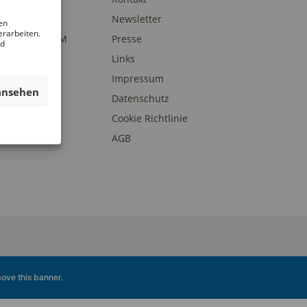
am
Newsletter
en
erarbeiten.
eunde des DAM
Presse
nd
onsoren und
Links
erstützer
Impressum
ansehen
Datenschutz
Cookie Richtlinie
AGB
ove this banner
.