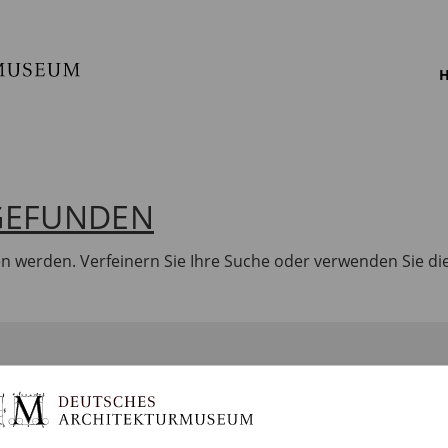
H
 GEFUNDEN
en werden. Verfeinern Sie Ihre Suche oder verwenden Sie di
BILDUNG
SAMMLUNGEN
DA
Programm
DAM Archiv
Por