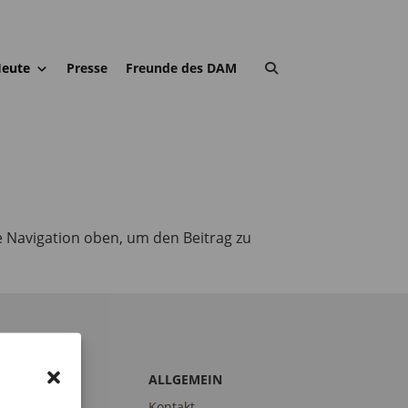
eute
Presse
Freunde des DAM
e Navigation oben, um den Beitrag zu
S DAM
ALLGEMEIN
trait
Kontakt