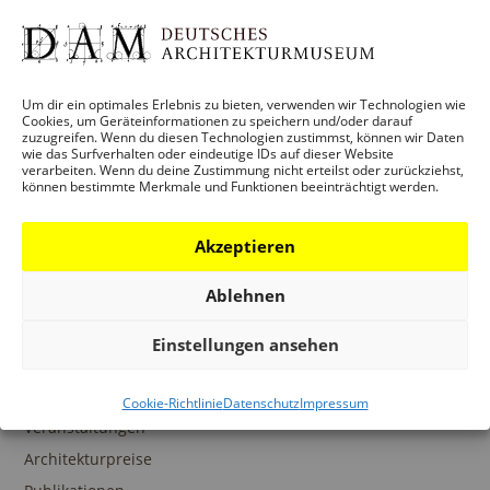
Um dir ein optimales Erlebnis zu bieten, verwenden wir Technologien wie
Cookies, um Geräteinformationen zu speichern und/oder darauf
BESUCH
zuzugreifen. Wenn du diesen Technologien zustimmst, können wir Daten
wie das Surfverhalten oder eindeutige IDs auf dieser Website
Infos und Services
verarbeiten. Wenn du deine Zustimmung nicht erteilst oder zurückziehst,
können bestimmte Merkmale und Funktionen beeinträchtigt werden.
Führungen
Museumsshop
Akzeptieren
Kontakt
Ablehnen
Einstellungen ansehen
PROGRAMM
Ausstellungen
Cookie-Richtlinie
Datenschutz
Impressum
Veranstaltungen
Architekturpreise