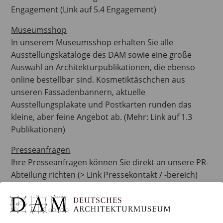
Engagement (Link auf 5.4 Engagement)
Museumsshop
In unserem Museumsshop erhalten Sie alle
Ausstellungskataloge des DAM sowie eine große
Auswahl an Architekturpublikationen, die ebenso
online bestellbar sind. Kosmetiktäschchen aus
unseren Fassadenbannern, aktuelle
Ausstellungsplakate und Postkarten runden das
kleine, aber feine Angebot ab. (Mehr: Link auf 1.3
Publikationen)
Presseanfragen
Ihre Presseanfragen können Sie direkt an unsere PR-
Abteilung richten (> Link Pressekontakt / -bereich)
Sitzgelegenheiten
Im DAM können Sie Klappsitze ausleihen und in die
Ausstellung mitnehmen. Außerdem steht Ihnen bei