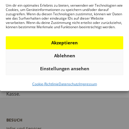
Bedarf eine Gehhilfe zur Verfügung.
Um dir ein optimales Erlebnis zu bieten, verwenden wir Technologien wie
Cookies, um Geräteinformationen zu speichern und/oder darauf
zuzugreifen. Wenn du diesen Technologien zustimmst, können wir Daten
Vermietung
wie das Surfverhalten oder eindeutige IDs auf dieser Website
verarbeiten. Wenn du deine Zustimmung nicht erteilst oder zurückziehst,
Das DAM steht Ihnen für Ihr Event als
können bestimmte Merkmale und Funktionen beeinträchtigt werden.
Veranstaltungsort zur Verfügung. Anfragen richten
Sie bitte direkt an Annette Becker (Link auf
Akzeptieren
Vermietung)
Ablehnen
Wifi
Das DAM bietet einen kostenfreien, nicht limitierten
Einstellungen ansehen
WLAN-Zugang, der Ihnen zurzeit in den Flächen im
Erdgeschoss, im Café und im Auditorium zur
Cookie-Richtlinie
Datenschutz
Impressum
Verfügung steht. Das Passwort erhalten Sie an der
Kasse.
BESUCH
Infos und Services