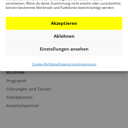
verarbeiten. Wenn du deine Zustimmung nicht erteilst oder zurückziehst,
können bestimmte Merkmale und Funktionen beeinträchtigt werden.
PROGRAMM
Ausstellungen
Akzeptieren
Veranstaltungen
Ablehnen
Architekturpreise
Publikationen
Einstellungen ansehen
Cookie-Richtlinie
Datenschutz
Impressum
BILDUNG
Programm
Führungen und Touren
Publikationen
Ansprechpartner