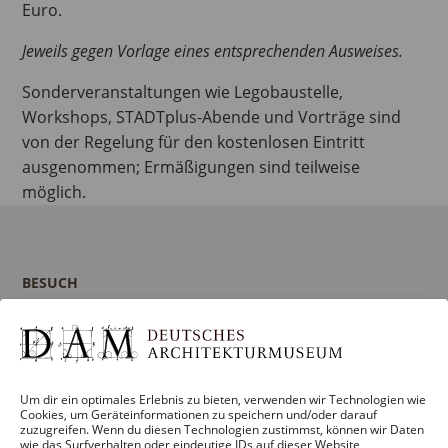
Euro.
Jeweils gegen Vorlage eines entsprechenden Ausweises.
Sonderveranstaltungen wie Legobaustelle,
Workshops, STADTplus-Abende und Vorträge sind
von der Regelung für den kostenlosen Eintritt
ausgenommen; Ermäßigungen sind teilweise
möglich.
BESUCH
Infos und Services
Führungen
Museumsshop
Kontakt
Um dir ein optimales Erlebnis zu bieten, verwenden wir Technologien wie
Cookies, um Geräteinformationen zu speichern und/oder darauf
zuzugreifen. Wenn du diesen Technologien zustimmst, können wir Daten
wie das Surfverhalten oder eindeutige IDs auf dieser Website