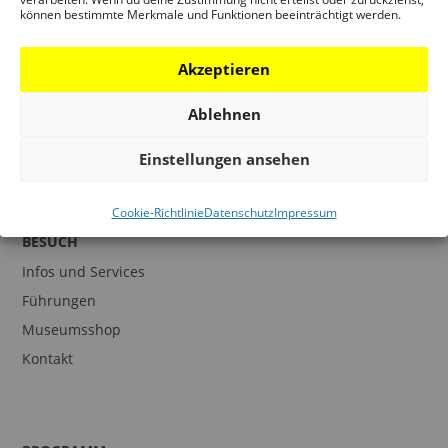
BAUWERKSTATT
können bestimmte Merkmale und Funktionen beeinträchtigt werden.
Akzeptieren
Ablehnen
Einstellungen ansehen
Cookie-Richtlinie
Datenschutz
Impressum
BESUCH
Infos und Services
Führungen
Museumsshop
Kontakt