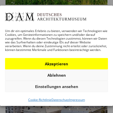
ALS PRIVATHAUSHALT DIE
WÄRMEWENDE MEISTERN
von
anna
|
Juli 1, 2025
Um dir ein optimales Erlebnis zu bieten, verwenden wir Technologien wie
Cookies, um Geräteinformationen zu speichern und/oder darauf
zuzugreifen. Wenn du diesen Technologien zustimmst, können wir Daten
furoris X art, Chemnitz Kultur- und
wie das Surfverhalten oder eindeutige IDs auf dieser Website
Informationszentrum, Ursprung, Foto: Christian
verarbeiten. Wenn du deine Zustimmung nicht erteilst oder zurückziehst,
können bestimmte Merkmale und Funktionen beeinträchtigt werden.
Reuther Als Privathaushalt die Wärmewende
meistern Do, 11. September 2025 DAM Auditorium
Akzeptieren
Eintritt 7 Euro Hessen soll 2045 klimaneutral sein. Als
zentrale Ansprechpartnerin und...
Ablehnen
Einstellungen ansehen
Cookie-Richtlinie
Datenschutz
Impressum