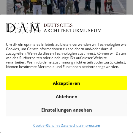
ABGESAGT: TOO HOT
Um dir ein optimales Erlebnis zu bieten, verwenden wir Technologien wie
CLIMATEWALK – STADTKLIMA
Cookies, um Geräteinformationen zu speichern und/oder darauf
ERLEBEN UND URBANE HITZE
zuzugreifen. Wenn du diesen Technologien zustimmst, können wir Daten
wie das Surfverhalten oder eindeutige IDs auf dieser Website
VERSTEHEN
verarbeiten. Wenn du deine Zustimmung nicht erteilst oder zurückziehst,
können bestimmte Merkmale und Funktionen beeinträchtigt werden.
von
anna
|
Juli 14, 2026
Akzeptieren
ABGESAGT: Too Hot Climatewalk – Stadtklima erleben
und urbane Hitze verstehen Samstag, 25. Juli 2026, 13
Ablehnen
Uhr (entfällt leider krankheitsbedingt,
Alternativtermin in Kürze) Treffpunkt: Deutsches
Einstellungen ansehen
Architekturmuseum (DAM), Schaumainkai 43 Dauer:
ca. 1,5–2 Stunden Kosten:...
Cookie-Richtlinie
Datenschutz
Impressum