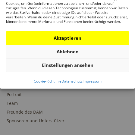
Ansprechpartner
Cookies, um Geräteinformationen zu speichern und/oder darauf
zuzugreifen. Wenn du diesen Technologien zustimmst, können wir Daten
wie das Surfverhalten oder eindeutige IDs auf dieser Website
verarbeiten. Wenn du deine Zustimmung nicht erteilst oder zurückziehst,
können bestimmte Merkmale und Funktionen beeinträchtigt werden.
SAMMLUNGEN
Akzeptieren
DAM Archiv
DAM Sammlung Digital
Ablehnen
DAM Bibliothek
Einstellungen ansehen
Cookie-Richtlinie
Datenschutz
Impressum
DAS DAM
Portrait
Team
Freunde des DAM
Sponsoren und Unterstützer