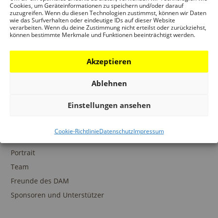
Ansprechpartner
Cookies, um Geräteinformationen zu speichern und/oder darauf
zuzugreifen. Wenn du diesen Technologien zustimmst, können wir Daten
wie das Surfverhalten oder eindeutige IDs auf dieser Website
verarbeiten. Wenn du deine Zustimmung nicht erteilst oder zurückziehst,
können bestimmte Merkmale und Funktionen beeinträchtigt werden.
SAMMLUNGEN
Akzeptieren
DAM Archiv
DAM Sammlung Digital
Ablehnen
DAM Bibliothek
Einstellungen ansehen
Cookie-Richtlinie
Datenschutz
Impressum
DAS DAM
Portrait
Team
Freunde des DAM
Sponsoren und Unterstützer