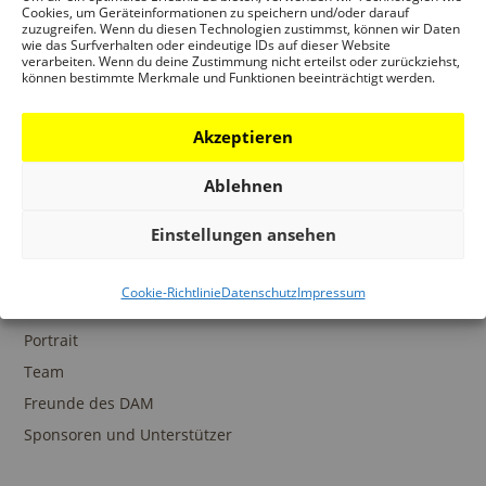
Ansprechpartner
Cookies, um Geräteinformationen zu speichern und/oder darauf
zuzugreifen. Wenn du diesen Technologien zustimmst, können wir Daten
wie das Surfverhalten oder eindeutige IDs auf dieser Website
verarbeiten. Wenn du deine Zustimmung nicht erteilst oder zurückziehst,
können bestimmte Merkmale und Funktionen beeinträchtigt werden.
SAMMLUNGEN
Akzeptieren
DAM Archiv
DAM Sammlung Digital
Ablehnen
DAM Bibliothek
Einstellungen ansehen
Cookie-Richtlinie
Datenschutz
Impressum
DAS DAM
Portrait
Team
Freunde des DAM
Sponsoren und Unterstützer