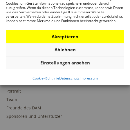
Ansprechpartner
Cookies, um Geräteinformationen zu speichern und/oder darauf
zuzugreifen. Wenn du diesen Technologien zustimmst, können wir Daten
wie das Surfverhalten oder eindeutige IDs auf dieser Website
verarbeiten. Wenn du deine Zustimmung nicht erteilst oder zurückziehst,
können bestimmte Merkmale und Funktionen beeinträchtigt werden.
SAMMLUNGEN
Akzeptieren
DAM Archiv
DAM Sammlung Digital
Ablehnen
DAM Bibliothek
Einstellungen ansehen
Cookie-Richtlinie
Datenschutz
Impressum
DAS DAM
Portrait
Team
Freunde des DAM
Sponsoren und Unterstützer