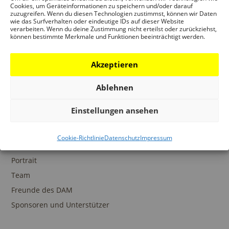
Ansprechpartner
Cookies, um Geräteinformationen zu speichern und/oder darauf
zuzugreifen. Wenn du diesen Technologien zustimmst, können wir Daten
wie das Surfverhalten oder eindeutige IDs auf dieser Website
verarbeiten. Wenn du deine Zustimmung nicht erteilst oder zurückziehst,
können bestimmte Merkmale und Funktionen beeinträchtigt werden.
SAMMLUNGEN
Akzeptieren
DAM Archiv
DAM Sammlung Digital
Ablehnen
DAM Bibliothek
Einstellungen ansehen
Cookie-Richtlinie
Datenschutz
Impressum
DAS DAM
Portrait
Team
Freunde des DAM
Sponsoren und Unterstützer