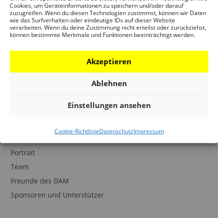
Ansprechpartner
Cookies, um Geräteinformationen zu speichern und/oder darauf
zuzugreifen. Wenn du diesen Technologien zustimmst, können wir Daten
wie das Surfverhalten oder eindeutige IDs auf dieser Website
verarbeiten. Wenn du deine Zustimmung nicht erteilst oder zurückziehst,
können bestimmte Merkmale und Funktionen beeinträchtigt werden.
SAMMLUNGEN
Akzeptieren
DAM Archiv
DAM Sammlung Digital
Ablehnen
DAM Bibliothek
Einstellungen ansehen
Cookie-Richtlinie
Datenschutz
Impressum
DAS DAM
Portrait
Team
Freunde des DAM
Sponsoren und Unterstützer