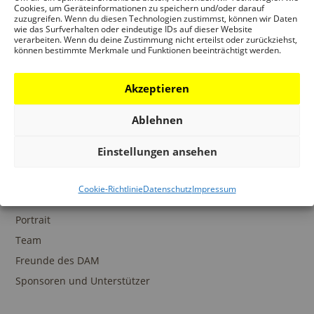
Ansprechpartner
Cookies, um Geräteinformationen zu speichern und/oder darauf
zuzugreifen. Wenn du diesen Technologien zustimmst, können wir Daten
wie das Surfverhalten oder eindeutige IDs auf dieser Website
verarbeiten. Wenn du deine Zustimmung nicht erteilst oder zurückziehst,
können bestimmte Merkmale und Funktionen beeinträchtigt werden.
SAMMLUNGEN
Akzeptieren
DAM Archiv
DAM Sammlung Digital
Ablehnen
DAM Bibliothek
Einstellungen ansehen
Cookie-Richtlinie
Datenschutz
Impressum
DAS DAM
Portrait
Team
Freunde des DAM
Sponsoren und Unterstützer