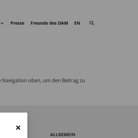
Presse
Freunde des DAM
EN
e Navigation oben, um den Beitrag zu
S DAM
ALLGEMEIN