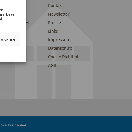
trait
Kontakt
en
am
Newsletter
erarbeiten.
nd
eunde des DAM
Presse
onsoren und
Links
erstützer
ansehen
Impressum
Datenschutz
Cookie Richtlinie
AGB
ove this banner
.