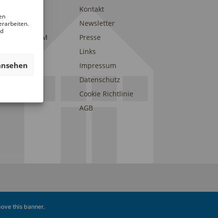
trait
Kontakt
en
am
Newsletter
erarbeiten.
nd
eunde des DAM
Presse
onsoren und
Links
erstützer
ansehen
Impressum
Datenschutz
Cookie Richtlinie
AGB
ove this banner
.