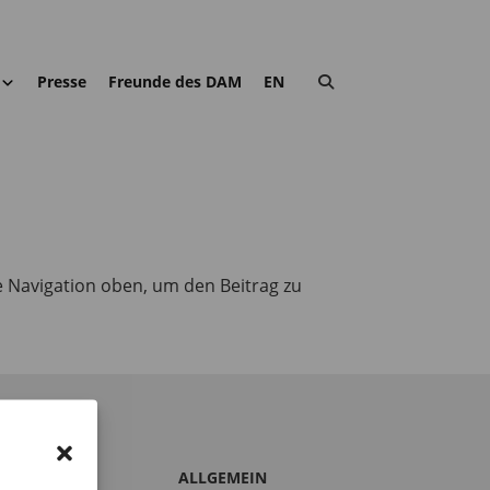
Presse
Freunde des DAM
EN
e Navigation oben, um den Beitrag zu
S DAM
ALLGEMEIN