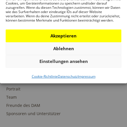
Ansprechpartner
Cookies, um Geräteinformationen zu speichern und/oder darauf
zuzugreifen. Wenn du diesen Technologien zustimmst, können wir Daten
wie das Surfverhalten oder eindeutige IDs auf dieser Website
verarbeiten. Wenn du deine Zustimmung nicht erteilst oder zurückziehst,
können bestimmte Merkmale und Funktionen beeinträchtigt werden.
SAMMLUNGEN
Akzeptieren
DAM Archiv
DAM Sammlung Digital
Ablehnen
DAM Bibliothek
Einstellungen ansehen
Cookie-Richtlinie
Datenschutz
Impressum
DAS DAM
Portrait
Team
Freunde des DAM
Sponsoren und Unterstützer