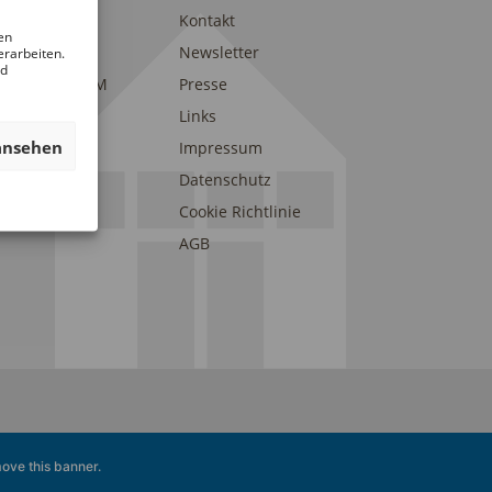
trait
Kontakt
en
am
Newsletter
erarbeiten.
nd
eunde des DAM
Presse
onsoren und
Links
erstützer
ansehen
Impressum
Datenschutz
Cookie Richtlinie
AGB
ove this banner
.