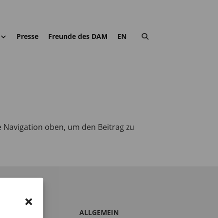
Presse
Freunde des DAM
EN
e Navigation oben, um den Beitrag zu
S DAM
ALLGEMEIN