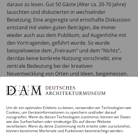
daraus zu lesen. Gut 50 Gäste (Alter ca. 20-70 Jahre)
lauschten und diskutierten in wechselnder
Besetzung. Eine angeregte und ernsthafte Diskussion
entstand mit vielen guten Beiträgen, die immer
wieder auch aus dem Publikum, auf Augenhöhe mit
den Vortragenden, geführt wurde. So wurde
beispielsweise dem „Freiraum“ und dem “Nichts“,
der/das keine konkrete Nutzung vorschreibt, eine
zentrale Bedeutung bei der kreativen
Neuentwicklung von Orten und Ideen, beigemessen.
Gleichzeitig wurde auch die Wichtigkeit von
gestalteten Orten hervorgehoben, 28 die durch eine
zielgerichtete Gestaltung zu Katalysatoren
gegenwärtiger Bestrebungen werden können.
Um dir ein optimales Erlebnis zu bieten, verwenden wir Technologien wie
Cookies, um Geräteinformationen zu speichern und/oder darauf
Foto: Cornelius Pfannkuch
zuzugreifen. Wenn du diesen Technologien zustimmst, können wir Daten
wie das Surfverhalten oder eindeutige IDs auf dieser Website
verarbeiten. Wenn du deine Zustimmung nicht erteilst oder zurückziehst,
können bestimmte Merkmale und Funktionen beeinträchtigt werden.