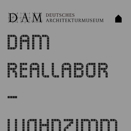
DAM
REALLABOR
–
WOHNZIMM