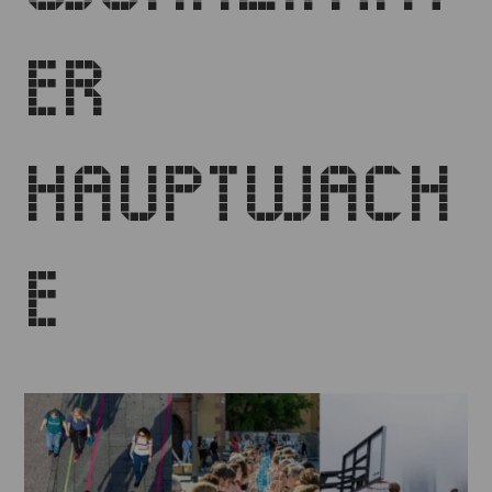
ER
HAUPTWACH
E