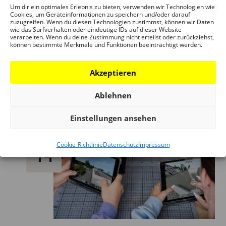
Um dir ein optimales Erlebnis zu bieten, verwenden wir Technologien wie
Cookies, um Geräteinformationen zu speichern und/oder darauf
13. Februar 2025 – 19:00
–
21:00
zuzugreifen. Wenn du diesen Technologien zustimmst, können wir Daten
wie das Surfverhalten oder eindeutige IDs auf dieser Website
verarbeiten. Wenn du deine Zustimmung nicht erteilst oder zurückziehst,
Mehrwert — Strategien im Umgang mit
können bestimmte Merkmale und Funktionen beeinträchtigt werden.
dem öffentlichen Raum
Akzeptieren
DAM Ostend
€ 5
Ablehnen
Einstellungen ansehen
Fr.
Cookie-Richtlinie
Datenschutz
Impressum
14