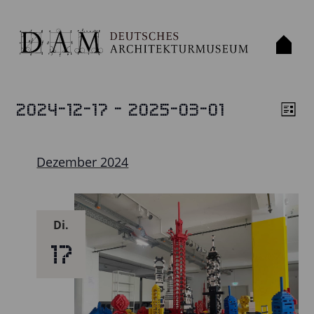
 - 
2024-12-17
2025-03-01
VERANSTALTUNGEN
Liste
ANS
VE
Datum
ANS
NAV
wählen.
NAV
Dezember 2024
Di.
17