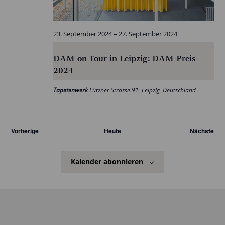
23. September 2024
–
27. September 2024
DAM on Tour in Leipzig: DAM Preis
2024
Tapetenwerk
Lützner Strasse 91, Leipzig, Deutschland
Veranstaltungen
Ver
Vorherige
Heute
Nächste
Kalender abonnieren