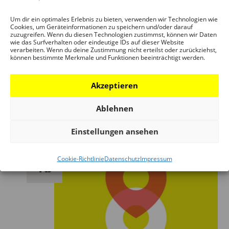
Um dir ein optimales Erlebnis zu bieten, verwenden wir Technologien wie
Cookies, um Geräteinformationen zu speichern und/oder darauf
zuzugreifen. Wenn du diesen Technologien zustimmst, können wir Daten
wie das Surfverhalten oder eindeutige IDs auf dieser Website
7. September 2024 – 12:00
–
18:00
verarbeiten. Wenn du deine Zustimmung nicht erteilst oder zurückziehst,
können bestimmte Merkmale und Funktionen beeinträchtigt werden.
LEGO Bauen an der LANGEN BANK
Akzeptieren
Carlo-Schmid-Platz
Frankfurt am Main, Hessen,
Deutschland
Ablehnen
Einstellungen ansehen
Di.
Cookie-Richtlinie
Datenschutz
Impressum
10