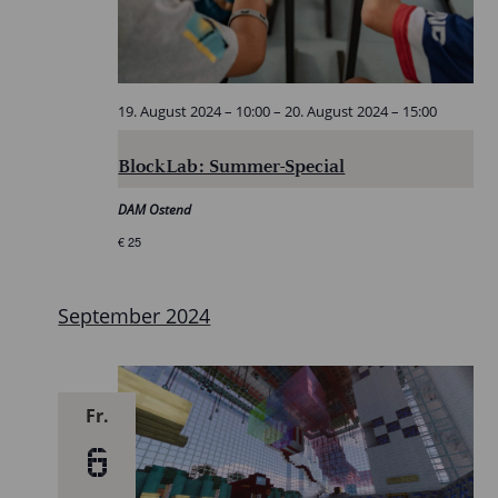
19. August 2024 – 10:00
–
20. August 2024 – 15:00
BlockLab: Summer-Special
DAM Ostend
€ 25
September 2024
Fr.
6