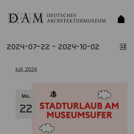
 - 
2024-07-22
2024-10-02
VERANSTALTUNGEN
Liste
ANS
VE
Datum
ANS
NAV
wählen.
NAV
Juli 2024
Mo.
22