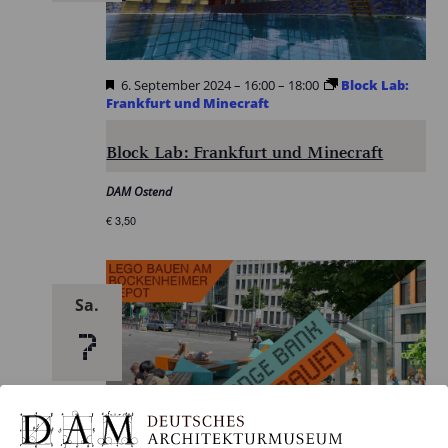
Hervorgehoben
6. September 2024 – 16:00
–
18:00
Block Lab:
Frankfurt und Minecraft
Block Lab: Frankfurt und Minecraft
DAM Ostend
€ 3,50
Sa.
7