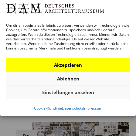
Mi.
4
Um dir ein optimales Erlebnis zu bieten, verwenden wir Technologien wie
Cookies, um Geräteinformationen zu speichern und/oder darauf
zuzugreifen. Wenn du diesen Technologien zustimmst, können wir Daten
wie das Surfverhalten oder eindeutige IDs auf dieser Website
verarbeiten. Wenn du deine Zustimmung nicht erteilst oder zurückziehst,
können bestimmte Merkmale und Funktionen beeinträchtigt werden.
4. Juni 2025 – 9:00
–
13:30
Akzeptieren
Projekttag für Schulklassen: „Stadt für
Ablehnen
alle“ / Die Stadt durch die Augen der
Fußgänger – Interaktiver Workshop und
Einstellungen ansehen
„Stadtsafari“
Cookie-Richtlinie
Datenschutz
Impressum
DAM Schaumainkai
Do.