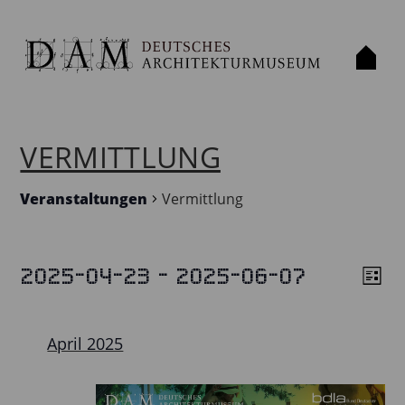
VERMITTLUNG
Veranstaltungen
Vermittlung
 - 
2025-04-23
2025-06-07
VERANSTALTUNGEN
Liste
ANS
VE
Datum
ANS
NAV
wählen.
NAV
April 2025