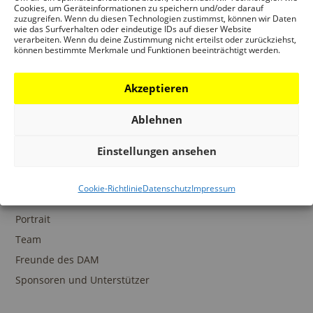
Ansprechpartner
Cookies, um Geräteinformationen zu speichern und/oder darauf
zuzugreifen. Wenn du diesen Technologien zustimmst, können wir Daten
wie das Surfverhalten oder eindeutige IDs auf dieser Website
verarbeiten. Wenn du deine Zustimmung nicht erteilst oder zurückziehst,
können bestimmte Merkmale und Funktionen beeinträchtigt werden.
SAMMLUNGEN
Akzeptieren
DAM Archiv
DAM Sammlung Digital
Ablehnen
DAM Bibliothek
Einstellungen ansehen
Cookie-Richtlinie
Datenschutz
Impressum
DAS DAM
Portrait
Team
Freunde des DAM
Sponsoren und Unterstützer