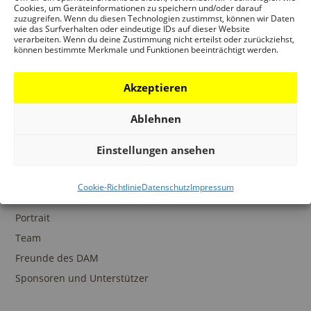
Ansprechpartner
Cookies, um Geräteinformationen zu speichern und/oder darauf
zuzugreifen. Wenn du diesen Technologien zustimmst, können wir Daten
wie das Surfverhalten oder eindeutige IDs auf dieser Website
verarbeiten. Wenn du deine Zustimmung nicht erteilst oder zurückziehst,
können bestimmte Merkmale und Funktionen beeinträchtigt werden.
SAMMLUNGEN
Akzeptieren
DAM Archiv
DAM Sammlung Digital
Ablehnen
DAM Bibliothek
Einstellungen ansehen
Cookie-Richtlinie
Datenschutz
Impressum
DAS DAM
Portrait
Team
Freunde des DAM
Sponsoren und Unterstützer