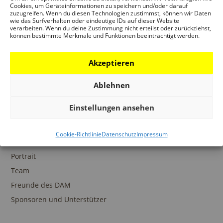
Ansprechpartner
Cookies, um Geräteinformationen zu speichern und/oder darauf
zuzugreifen. Wenn du diesen Technologien zustimmst, können wir Daten
wie das Surfverhalten oder eindeutige IDs auf dieser Website
verarbeiten. Wenn du deine Zustimmung nicht erteilst oder zurückziehst,
können bestimmte Merkmale und Funktionen beeinträchtigt werden.
SAMMLUNGEN
Akzeptieren
DAM Archiv
DAM Sammlung Digital
Ablehnen
DAM Bibliothek
Einstellungen ansehen
Cookie-Richtlinie
Datenschutz
Impressum
DAS DAM
Portrait
Team
Freunde des DAM
Sponsoren und Unterstützer