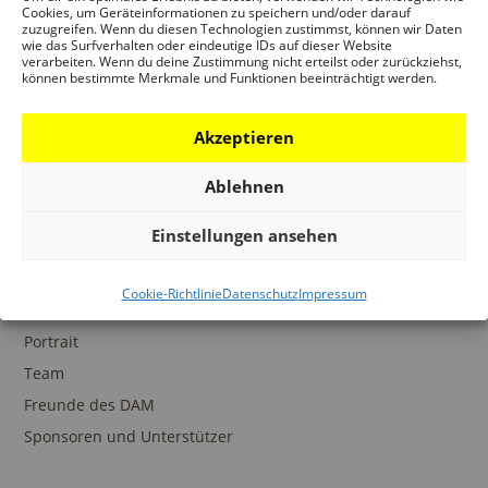
Ansprechpartner
Cookies, um Geräteinformationen zu speichern und/oder darauf
zuzugreifen. Wenn du diesen Technologien zustimmst, können wir Daten
wie das Surfverhalten oder eindeutige IDs auf dieser Website
verarbeiten. Wenn du deine Zustimmung nicht erteilst oder zurückziehst,
können bestimmte Merkmale und Funktionen beeinträchtigt werden.
SAMMLUNGEN
Akzeptieren
DAM Archiv
DAM Sammlung Digital
Ablehnen
DAM Bibliothek
Einstellungen ansehen
Cookie-Richtlinie
Datenschutz
Impressum
DAS DAM
Portrait
Team
Freunde des DAM
Sponsoren und Unterstützer