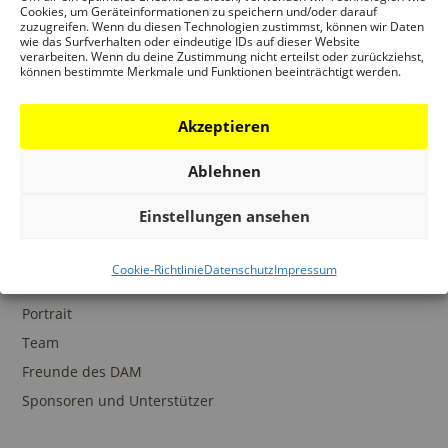
Ansprechpartner
Cookies, um Geräteinformationen zu speichern und/oder darauf
zuzugreifen. Wenn du diesen Technologien zustimmst, können wir Daten
wie das Surfverhalten oder eindeutige IDs auf dieser Website
verarbeiten. Wenn du deine Zustimmung nicht erteilst oder zurückziehst,
können bestimmte Merkmale und Funktionen beeinträchtigt werden.
SAMMLUNGEN
Akzeptieren
DAM Archiv
DAM Sammlung Digital
Ablehnen
DAM Bibliothek
Einstellungen ansehen
Cookie-Richtlinie
Datenschutz
Impressum
DAS DAM
Portrait
Team
Freunde des DAM
Sponsoren und Unterstützer