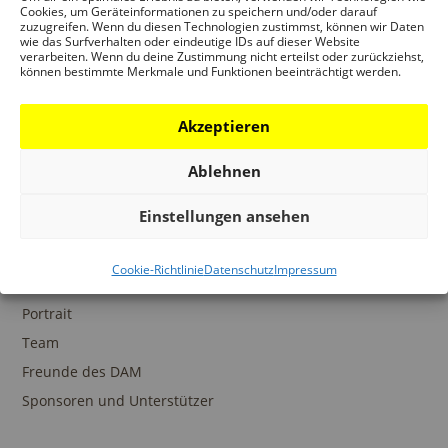
Ansprechpartner
Cookies, um Geräteinformationen zu speichern und/oder darauf
zuzugreifen. Wenn du diesen Technologien zustimmst, können wir Daten
wie das Surfverhalten oder eindeutige IDs auf dieser Website
verarbeiten. Wenn du deine Zustimmung nicht erteilst oder zurückziehst,
können bestimmte Merkmale und Funktionen beeinträchtigt werden.
SAMMLUNGEN
Akzeptieren
DAM Archiv
DAM Sammlung Digital
Ablehnen
DAM Bibliothek
Einstellungen ansehen
Cookie-Richtlinie
Datenschutz
Impressum
DAS DAM
Portrait
Team
Freunde des DAM
Sponsoren und Unterstützer