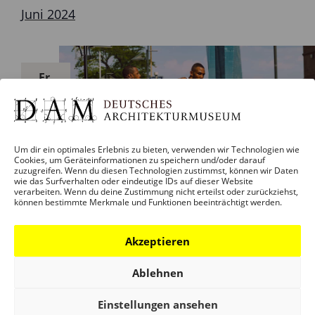
Juni 2024
Fr.
14
Um dir ein optimales Erlebnis zu bieten, verwenden wir Technologien wie
Cookies, um Geräteinformationen zu speichern und/oder darauf
zuzugreifen. Wenn du diesen Technologien zustimmst, können wir Daten
wie das Surfverhalten oder eindeutige IDs auf dieser Website
verarbeiten. Wenn du deine Zustimmung nicht erteilst oder zurückziehst,
können bestimmte Merkmale und Funktionen beeinträchtigt werden.
14. Juni 2024
–
14. Juli 2024
Akzeptieren
DIE STADT IST DER SPORT. STÄDTE IN
BEWEGUNG: BEISPIELE AUS GANZ
Ablehnen
EUROPA
Einstellungen ansehen
UEFA EURO EM 2024 Fanzone Mainufer
Frankfurt am Main