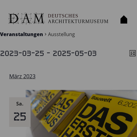
AUSSTELLUNG
Veranstaltungen
Ausstellung
 - 
2023-03-25
2025-05-03
VERANSTALTUNGEN
Lis
AN
V
Datum
A
NA
wählen.
N
März 2023
Sa.
25