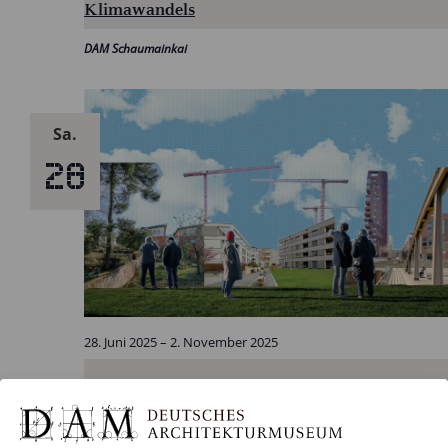
Klimawandels
DAM Schaumainkai
Sa.
28
28. Juni 2025
–
2. November 2025
Stadt Bauen Heute? Herausforderungen neuer
Quartiere in Deutschland