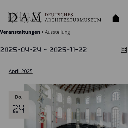
AUSSTELLUNG
Veranstaltungen
Ausstellung
 - 
2025-04-24
2025-11-22
VERANSTALTUNGEN
Lis
AN
V
Datum
A
NA
wählen.
N
April 2025
Do.
24