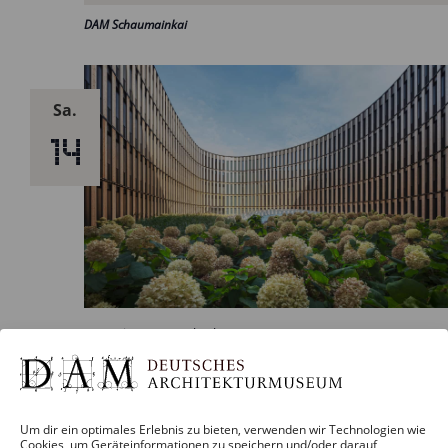
DAM Schaumainkai
Sa.
14
14. Juni 2025
–
5. Oktober 2025
Architecture and Energy. Bauen in Zeiten des
Klimawandels
Um dir ein optimales Erlebnis zu bieten, verwenden wir Technologien wie
Cookies, um Geräteinformationen zu speichern und/oder darauf
DAM Schaumainkai