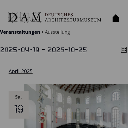
AUSSTELLUNG
Veranstaltungen
Ausstellung
 - 
2025-04-19
2025-10-25
VERANSTALTUNGEN
Lis
AN
V
Datum
A
NA
wählen.
N
April 2025
Sa.
19