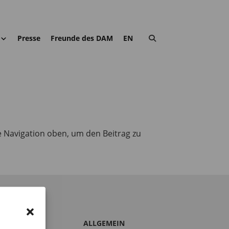
Presse
Freunde des DAM
EN
e Navigation oben, um den Beitrag zu
S DAM
ALLGEMEIN