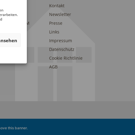
trait
Kontakt
en
am
Newsletter
erarbeiten.
nd
eunde des DAM
Presse
onsoren und
Links
erstützer
ansehen
Impressum
Datenschutz
Cookie Richtlinie
AGB
ove this banner
.