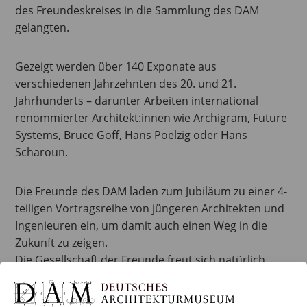
des Freundeskreises in die Sammlung des DAM
gelangten.
Gezeigt werden über 140 Exponate aus
verschiedenen Jahrzehnten des 20. und 21.
Jahrhunderts – darunter Arbeiten international
renommierter Architekt:innen wie Archigram, Future
Systems, Bruce Goff, Hans Poelzig oder Hans
Scharoun.
Die Freunde des DAM laden zum Jubiläum zu einer 4-
teiligen Vortragsreihe von jüngeren Architekten und
Ingenieuren ein, um damit auch einen Weg in die
Zukunft zu zeigen.
Die Gesellschaft der Freunde freut sich natürlich
seine Mitglieder und alle interessierten Gäste an den
Vortragsabenden begrüssen zu dürfen.