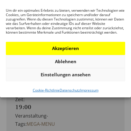
Um dir ein optimales Erlebnis zu bieten, verwenden wir Technologien wie
Cookies, um Geräteinformationen zu speichern und/oder darauf
zuzugreifen. Wenn du diesen Technologien zustimmst, können wir Daten
Zum Kalender hinzufügen
wie das Surfverhalten oder eindeutige IDs auf dieser Website
verarbeiten. Wenn du deine Zustimmung nicht erteilst oder zurückziehst,
können bestimmte Merkmale und Funktionen beeinträchtigt werden.
Akzeptieren
DETAILS
ORGANISATOR
Ablehnen
FREUNDE DES DAM
Datum:
Einstellungen ansehen
22. Oktober
2025
Cookie-Richtlinie
Datenschutz
Impressum
Zeit:
19:00
Veranstaltung-
Tags:
MEGA-MENU