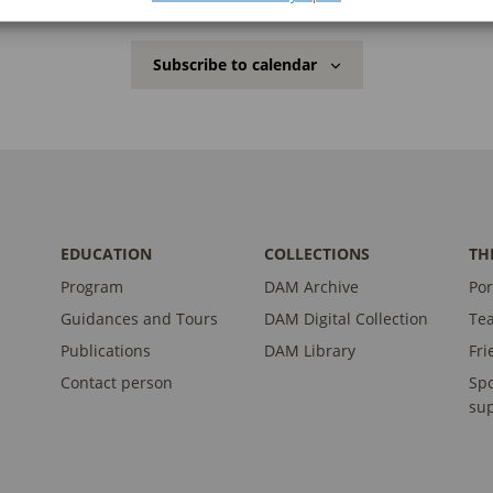
Subscribe to calendar
EDUCATION
COLLECTIONS
TH
Program
DAM Archive
Por
Guidances and Tours
DAM Digital Collection
Te
Publications
DAM Library
Fri
Contact person
Sp
sup