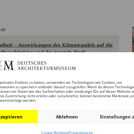
:00
dheit – Auswirkungen des Klimawandels auf die
ftsarchitektur und die gesunde Stadt
he: Internationale Landschaftsarchitektur „TOO HOT –
ptimales Erlebnis zu bieten, verwenden wir Technologien wie Cookies, um
 LÖSUNGEN. LANDSCHAFTSARCHITEKTUR, KLIMA UND
mationen zu speichern und/oder darauf zuzugreifen. Wenn du diesen Technologi
 3. FEBRUAR 2027, 19 - 21 Uhr DAM Auditorium Im Vorfeld
önnen wir Daten wie das Surfverhalten oder eindeutige IDs auf dieser Website v
ne Zustimmung nicht erteilst oder zurückziehst, können bestimmte Merkmale u
beeinträchtigt werden.
zeptieren
Ablehnen
Einstellungen 
Cookie-Richtlinie
Privacy
Imprint