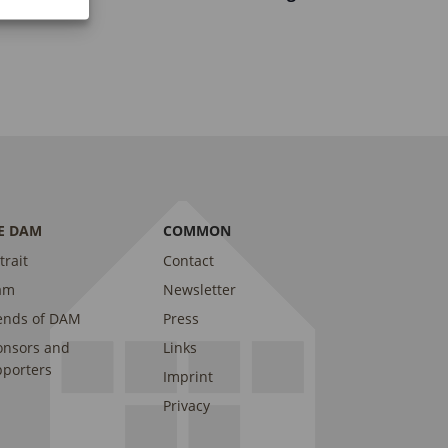
E DAM
COMMON
trait
Contact
am
Newsletter
ends of DAM
Press
onsors and
Links
porters
Imprint
Privacy