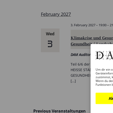
date.
February 2027
3. February 2027 – 19:00
–
21
Wed
Klimakrise und Gesun
3
Gesundheit / Landscha
DAM Auditorium
Teil 6/6 der Vortragsrei
Um dir ein o
HEISSE STÄDTE, KÜHLE
Geräteinfor
GESUNDHEIT IM DIALOG“:
zustimmst, k
[…]
Wenn du dei
Funktionen 
Ak
Previous
Veranstaltungen