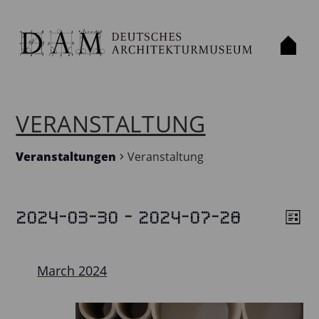
VERANSTALTUNG
Veranstaltungen
Veranstaltung
 - 
2024-03-30
2024-07-28
VERANSTALTUNGEN
List
VIE
VE
Select
VIE
NAV
date.
NAV
March 2024