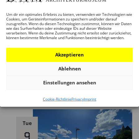
6
Um dir ein optimales Erlebnis zu bieten, verwenden wir Technologien wie
Cookies, um Geräteinformationen zu speichern und/oder darauf
zuzugreifen. Wenn du diesen Technologien zustimmst, können wir Daten
wie das Surfverhalten oder eindeutige IDs auf dieser Website
verarbeiten. Wenn du deine Zustimmung nicht erteilst oder zurückziehst,
können bestimmte Merkmale und Funktionen beeinträchtigt werden.
Akzeptieren
6. July 2024 – 16:00
Ablehnen
Ausstellungsführung mit Yorck Förster:
Einstellungen ansehen
DIE STADT IST DER SPORT
UEFA EURO EM 2024 Fanzone Mainufer
Frankfurt am Main
Cookie-Richtlinie
Privacy
Imprint
Tue
9