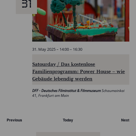
31
31. May 2025 – 14:00
–
16:30
Satourday / Das kostenlose
Familienprogramm: Power House – wie
Gebäude lebendig werden
DFF - Deutsches Filminstitut & Filmmuseum
Schaumainkai
41, Frankfurt am Main
Veranstaltungen
Ver
Previous
Today
Next