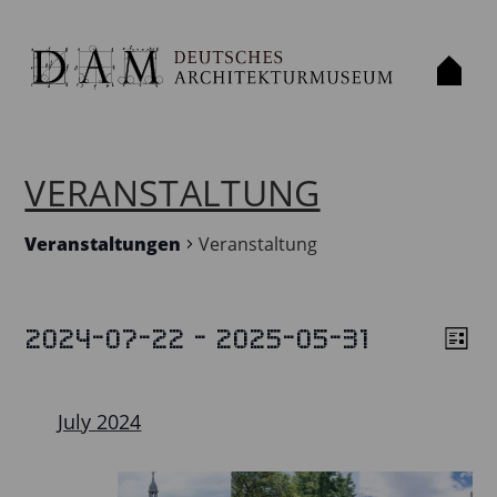
VERANSTALTUNG
Veranstaltungen
Veranstaltung
 - 
2024-07-22
2025-05-31
VERANSTALTUNGEN
List
VIE
VE
Select
VIE
NAV
date.
NAV
July 2024