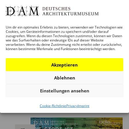
23
Um dir ein optimales Erlebnis zu bieten, verwenden wir Technologien wie
Cookies, um Geräteinformationen zu speichern und/oder darauf
zuzugreifen. Wenn du diesen Technologien zustimmst, können wir Daten
wie das Surfverhalten oder eindeutige IDs auf dieser Website
verarbeiten. Wenn du deine Zustimmung nicht erteilst oder zurückziehst,
können bestimmte Merkmale und Funktionen beeinträchtigt werden.
23. February 2025 – 13:30
–
14:30
Akzeptieren
Familienführung: DAM Preis 2025 – Die
besten Bauten in/aus Deutschland
Ablehnen
DAM Ostend
Einstellungen ansehen
April 2025
Cookie-Richtlinie
Privacy
Imprint