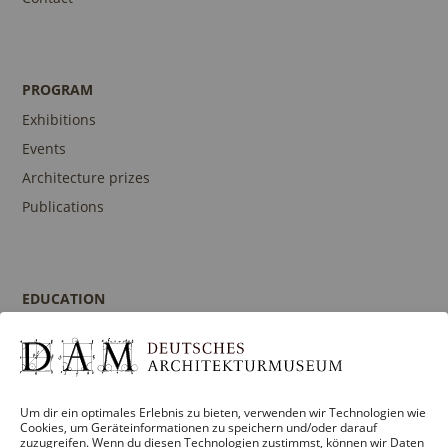
PROGRAM
Exhibitions
Events
Architecture prizes
Publications
EDUCATION
Program
Guidances and Tours
Publications
Um dir ein optimales Erlebnis zu bieten, verwenden wir Technologien wie
Contact person
Cookies, um Geräteinformationen zu speichern und/oder darauf
zuzugreifen. Wenn du diesen Technologien zustimmst, können wir Daten