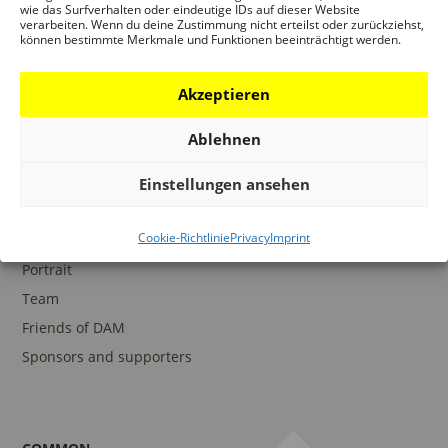
wie das Surfverhalten oder eindeutige IDs auf dieser Website
verarbeiten. Wenn du deine Zustimmung nicht erteilst oder zurückziehst,
können bestimmte Merkmale und Funktionen beeinträchtigt werden.
COLLECTIONS
DAM Archive
Akzeptieren
DAM Digital Collection
Ablehnen
DAM Library
Einstellungen ansehen
Cookie-Richtlinie
Privacy
Imprint
THE DAM
Portrait
Team
Friends of DAM
Sponsors and supporters