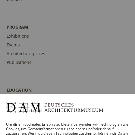
PROGRAM
Exhibitions
Events
Architecture prizes
Publications
EDUCATION
Program
Guidances and Tours
Publications
Um dir ein optimales Erlebnis zu bieten, verwenden wir Technologien wie
Contact person
Cookies, um Geräteinformationen zu speichern und/oder darauf
zuzugreifen. Wenn du diesen Technologien zustimmst, können wir Daten