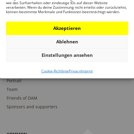
wie das Surfverhalten oder eindeutige IDs auf dieser Website
verarbeiten. Wenn du deine Zustimmung nicht erteilst oder zurückziehst,
können bestimmte Merkmale und Funktionen beeinträchtigt werden.
COLLECTIONS
DAM Archive
Akzeptieren
DAM Digital Collection
Ablehnen
DAM Library
Einstellungen ansehen
Cookie-Richtlinie
Privacy
Imprint
THE DAM
Portrait
Team
Friends of DAM
Sponsors and supporters