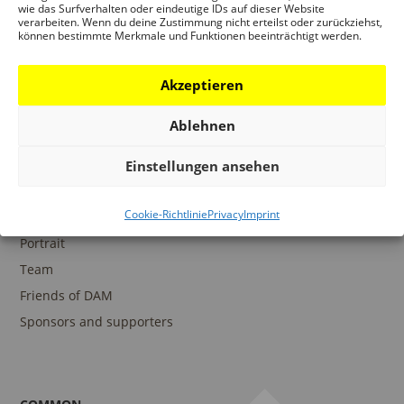
wie das Surfverhalten oder eindeutige IDs auf dieser Website
verarbeiten. Wenn du deine Zustimmung nicht erteilst oder zurückziehst,
können bestimmte Merkmale und Funktionen beeinträchtigt werden.
COLLECTIONS
DAM Archive
Akzeptieren
DAM Digital Collection
Ablehnen
DAM Library
Einstellungen ansehen
Cookie-Richtlinie
Privacy
Imprint
THE DAM
Portrait
Team
Friends of DAM
Sponsors and supporters