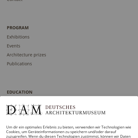
PROGRAM
Exhibitions
Events
Architecture prizes
Publications
EDUCATION
Program
Guidances and Tours
Publications
Um dir ein optimales Erlebnis zu bieten, verwenden wir Technologien wie
Contact person
Cookies, um Geräteinformationen zu speichern und/oder darauf
zuzugreifen. Wenn du diesen Technologien zustimmst, können wir Daten