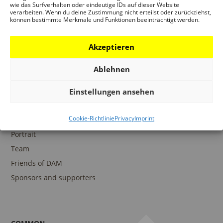
wie das Surfverhalten oder eindeutige IDs auf dieser Website
verarbeiten. Wenn du deine Zustimmung nicht erteilst oder zurückziehst,
können bestimmte Merkmale und Funktionen beeinträchtigt werden.
COLLECTIONS
DAM Archive
Akzeptieren
DAM Digital Collection
Ablehnen
DAM Library
Einstellungen ansehen
Cookie-Richtlinie
Privacy
Imprint
THE DAM
Portrait
Team
Friends of DAM
Sponsors and supporters