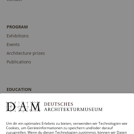
PROGRAM
Exhibitions
Events
Architecture prizes
Publications
EDUCATION
Program
Guidances and Tours
Publications
Um dir ein optimales Erlebnis zu bieten, verwenden wir Technologien wie
Contact person
Cookies, um Geräteinformationen zu speichern und/oder darauf
zuzugreifen. Wenn du diesen Technologien zustimmst, können wir Daten