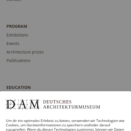
PROGRAM
Exhibitions
Events
Architecture prizes
Publications
EDUCATION
Program
Guidances and Tours
Publications
Um dir ein optimales Erlebnis zu bieten, verwenden wir Technologien wie
Contact person
Cookies, um Geräteinformationen zu speichern und/oder darauf
zuzugreifen. Wenn du diesen Technologien zustimmst, können wir Daten