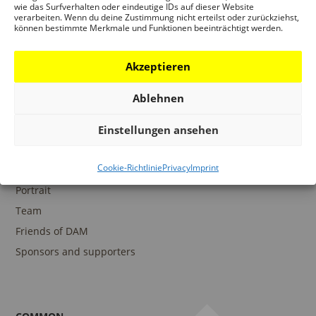
wie das Surfverhalten oder eindeutige IDs auf dieser Website
verarbeiten. Wenn du deine Zustimmung nicht erteilst oder zurückziehst,
können bestimmte Merkmale und Funktionen beeinträchtigt werden.
COLLECTIONS
DAM Archive
Akzeptieren
DAM Digital Collection
Ablehnen
DAM Library
Einstellungen ansehen
Cookie-Richtlinie
Privacy
Imprint
THE DAM
Portrait
Team
Friends of DAM
Sponsors and supporters