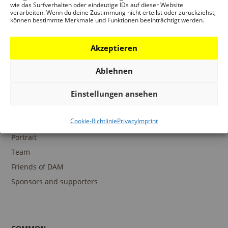
wie das Surfverhalten oder eindeutige IDs auf dieser Website
verarbeiten. Wenn du deine Zustimmung nicht erteilst oder zurückziehst,
können bestimmte Merkmale und Funktionen beeinträchtigt werden.
COLLECTIONS
DAM Archive
Akzeptieren
DAM Digital Collection
Ablehnen
DAM Library
Einstellungen ansehen
Cookie-Richtlinie
Privacy
Imprint
THE DAM
Portrait
Team
Friends of DAM
Sponsors and supporters