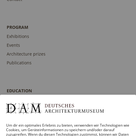
PROGRAM
Exhibitions
Events
Architecture prizes
Publications
EDUCATION
Program
Guidances and Tours
Publications
Um dir ein optimales Erlebnis zu bieten, verwenden wir Technologien wie
Contact person
Cookies, um Geräteinformationen zu speichern und/oder darauf
zuzugreifen. Wenn du diesen Technologien zustimmst, können wir Daten