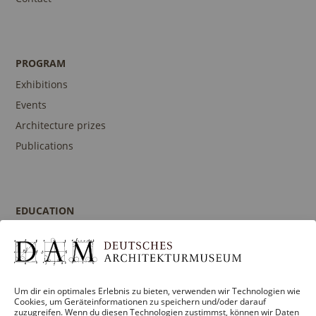
PROGRAM
Exhibitions
Events
Architecture prizes
Publications
EDUCATION
Program
Guidances and Tours
Publications
Um dir ein optimales Erlebnis zu bieten, verwenden wir Technologien wie
Contact person
Cookies, um Geräteinformationen zu speichern und/oder darauf
zuzugreifen. Wenn du diesen Technologien zustimmst, können wir Daten