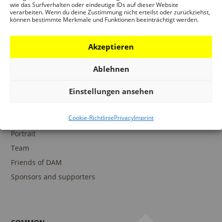
wie das Surfverhalten oder eindeutige IDs auf dieser Website
verarbeiten. Wenn du deine Zustimmung nicht erteilst oder zurückziehst,
können bestimmte Merkmale und Funktionen beeinträchtigt werden.
COLLECTIONS
DAM Archive
Akzeptieren
DAM Digital Collection
Ablehnen
DAM Library
Einstellungen ansehen
Cookie-Richtlinie
Privacy
Imprint
THE DAM
Portrait
Team
Friends of DAM
Sponsors and supporters