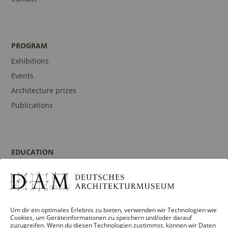
PROGRAM
Exhibitions
Events
Architecture prizes
Publications
EDUCATION
Program
Guidances and Tours
Publications
Um dir ein optimales Erlebnis zu bieten, verwenden wir Technologien wie
Contact person
Cookies, um Geräteinformationen zu speichern und/oder darauf
zuzugreifen. Wenn du diesen Technologien zustimmst, können wir Daten