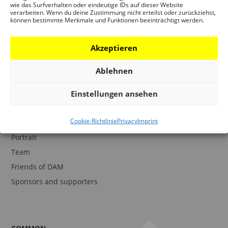
wie das Surfverhalten oder eindeutige IDs auf dieser Website
verarbeiten. Wenn du deine Zustimmung nicht erteilst oder zurückziehst,
können bestimmte Merkmale und Funktionen beeinträchtigt werden.
COLLECTIONS
DAM Archive
Akzeptieren
DAM Digital Collection
Ablehnen
DAM Library
Einstellungen ansehen
Cookie-Richtlinie
Privacy
Imprint
THE DAM
Portrait
Team
Friends of DAM
Sponsors and supporters