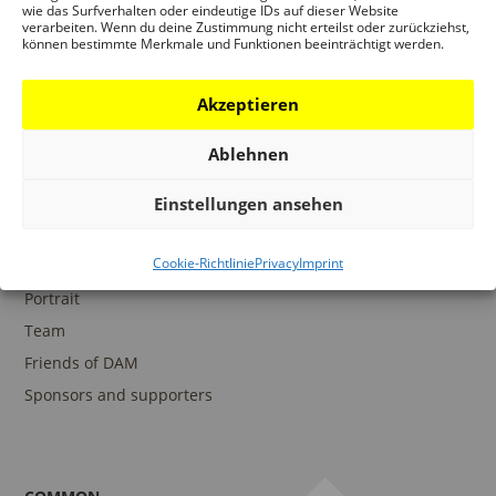
wie das Surfverhalten oder eindeutige IDs auf dieser Website
verarbeiten. Wenn du deine Zustimmung nicht erteilst oder zurückziehst,
können bestimmte Merkmale und Funktionen beeinträchtigt werden.
COLLECTIONS
DAM Archive
Akzeptieren
DAM Digital Collection
Ablehnen
DAM Library
Einstellungen ansehen
Cookie-Richtlinie
Privacy
Imprint
THE DAM
Portrait
Team
Friends of DAM
Sponsors and supporters