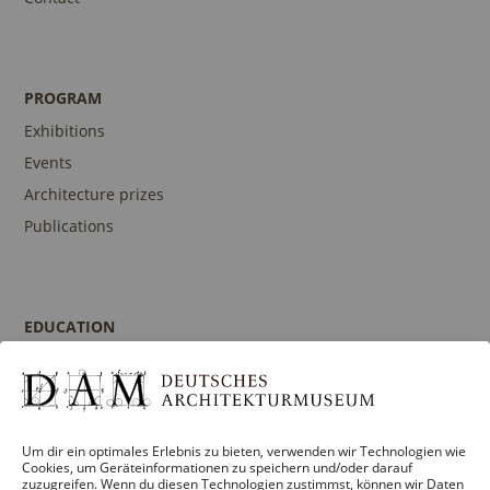
PROGRAM
Exhibitions
Events
Architecture prizes
Publications
EDUCATION
Program
Guidances and Tours
Publications
Um dir ein optimales Erlebnis zu bieten, verwenden wir Technologien wie
Contact person
Cookies, um Geräteinformationen zu speichern und/oder darauf
zuzugreifen. Wenn du diesen Technologien zustimmst, können wir Daten