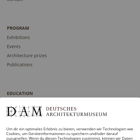
PROGRAM
Exhibitions
Events
Architecture prizes
Publications
EDUCATION
Program
Guidances and Tours
Publications
Um dir ein optimales Erlebnis zu bieten, verwenden wir Technologien wie
Contact person
Cookies, um Geräteinformationen zu speichern und/oder darauf
zuzugreifen. Wenn du diesen Technologien zustimmst, können wir Daten