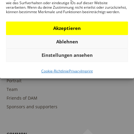
wie das Surfverhalten oder eindeutige IDs auf dieser Website
verarbeiten. Wenn du deine Zustimmung nicht erteilst oder zurückziehst,
können bestimmte Merkmale und Funktionen beeinträchtigt werden.
COLLECTIONS
DAM Archive
Akzeptieren
DAM Digital Collection
Ablehnen
DAM Library
Einstellungen ansehen
Cookie-Richtlinie
Privacy
Imprint
THE DAM
Portrait
Team
Friends of DAM
Sponsors and supporters