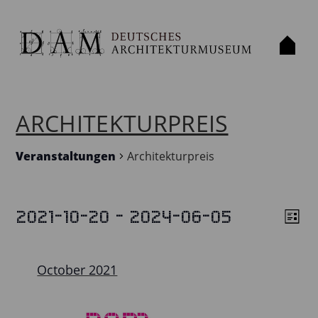
ARCHITEKTURPREIS
Veranstaltungen
Architekturpreis
 - 
2021-10-20
2024-06-05
VERANSTALTUNGEN
List
VIE
VE
Select
VIE
NAV
date.
NAV
October 2021