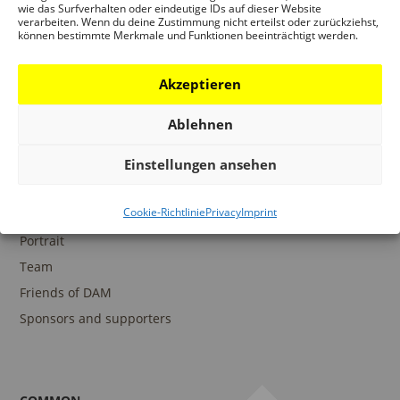
wie das Surfverhalten oder eindeutige IDs auf dieser Website
verarbeiten. Wenn du deine Zustimmung nicht erteilst oder zurückziehst,
können bestimmte Merkmale und Funktionen beeinträchtigt werden.
COLLECTIONS
DAM Archive
Akzeptieren
DAM Digital Collection
Ablehnen
DAM Library
Einstellungen ansehen
Cookie-Richtlinie
Privacy
Imprint
THE DAM
Portrait
Team
Friends of DAM
Sponsors and supporters