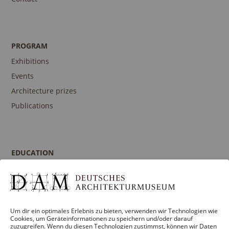
PROGRAM
Exhibitions
Events
Architecture prizes
Publications
EDUCATION
Program
Guidances and Tours
Publications
Um dir ein optimales Erlebnis zu bieten, verwenden wir Technologien wie
Contact person
Cookies, um Geräteinformationen zu speichern und/oder darauf
zuzugreifen. Wenn du diesen Technologien zustimmst, können wir Daten